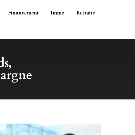
Financement
Immo
Retraite
ds,
pargne