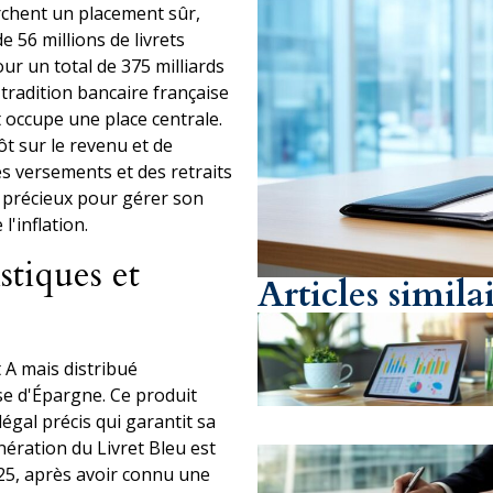
erchent un placement sûr,
e 56 millions de livrets
r un total de 375 milliards
 tradition bancaire française
t occupe une place centrale.
ôt sur le revenu et de
s versements et des retraits
il précieux pour gérer son
'inflation.
stiques et
Articles simila
t A mais distribué
se d'Épargne. Ce produit
égal précis qui garantit sa
nération du Livret Bleu est
025, après avoir connu une